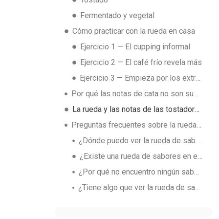
Fermentado y vegetal
Cómo practicar con la rueda en casa
Ejercicio 1 — El cupping informal
Ejercicio 2 — El café frío revela más
Ejercicio 3 — Empieza por los extremos
Por qué las notas de cata no son subjetivas (del todo)
La rueda y las notas de las tostadoras
Preguntas frecuentes sobre la rueda de sabores
¿Dónde puedo ver la rueda de sabores oficial de la SCA?
¿Existe una rueda de sabores en español?
¿Por qué no encuentro ningún sabor concreto en mi café?
¿Tiene algo que ver la rueda de sabores del café con la del vino?