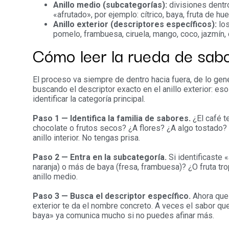
Anillo medio (subcategorías):
divisiones dentr
«afrutado», por ejemplo: cítrico, baya, fruta de hues
Anillo exterior (descriptores específicos):
los
pomelo, frambuesa, ciruela, mango, coco, jazmín, 
Cómo leer la rueda de sab
El proceso va siempre de dentro hacia fuera, de lo gen
buscando el descriptor exacto en el anillo exterior: es
identificar la categoría principal.
Paso 1 — Identifica la familia de sabores.
¿El café t
chocolate o frutos secos? ¿A flores? ¿A algo tostado? 
anillo interior. No tengas prisa.
Paso 2 — Entra en la subcategoría.
Si identificaste «
naranja) o más de baya (fresa, frambuesa)? ¿O fruta tr
anillo medio.
Paso 3 — Busca el descriptor específico.
Ahora que 
exterior te da el nombre concreto. A veces el sabor qu
baya» ya comunica mucho si no puedes afinar más.