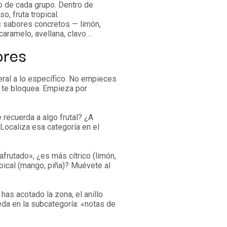
o de cada grupo. Dentro de
o, fruta tropical.
 sabores concretos — limón,
caramelo, avellana, clavo…
ores
eral a lo específico. No empieces
o te bloquea. Empieza por
e recuerda a algo frutal? ¿A
Localiza esa categoría en el
afrutado», ¿es más cítrico (limón,
opical (mango, piña)? Muévete al
has acotado la zona, el anillo
eda en la subcategoría: «notas de