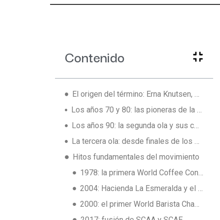
Contenido
El origen del término: Erna Knutsen, 1974
Los años 70 y 80: las pioneras de la primera ola de calidad
Los años 90: la segunda ola y sus contradicciones
La tercera ola: desde finales de los 90 hasta hoy
Hitos fundamentales del movimiento
1978: la primera World Coffee Conference
2004: Hacienda La Esmeralda y el Gesha
2000: el primer World Barista Championship
2017: fusión de SCAA y SCAE