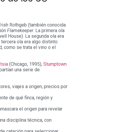
 Trish Rothgeb (también conocida
ción
Flamekeeper
. La primera ola
well House). La segunda ola era
tercera ola era algo distinto:
d, como se trata el vino o el
ntsia
(Chicago, 1995),
Stumptown
artían una serie de
ores, viajes a origen, precios por
te de qué finca, región y
mascara el origen para revelar
na disciplina técnica, con
de catación para seleccionar