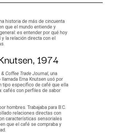
una historia de más de cincuenta
en que el mundo entiende y
 general: es entender por qué hoy
y la relación directa con el
as.
 Knutsen, 1974
 & Coffee Trade Journal
, una
o llamada Erna Knutsen usó por
n tipo específico de café que ella
a: cafés con perfiles de sabor
.
por hombres. Trabajaba para B.C.
ollado relaciones directas con
on características sensoriales
 en que el café se compraba y
ad.