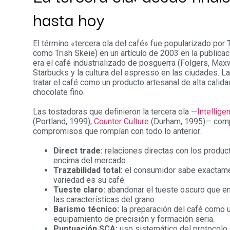
hasta hoy
El término «tercera ola del café» fue popularizado por
como Trish Skeie) en un artículo de 2003 en la publica
era el café industrializado de posguerra (Folgers, Max
Starbucks y la cultura del espresso en las ciudades. La 
tratar el café como un producto artesanal de alta calida
chocolate fino.
Las tostadoras que definieron la tercera ola —
Intellige
(Portland, 1999),
Counter Culture
(Durham, 1995)— comp
compromisos que rompían con todo lo anterior:
Direct trade:
relaciones directas con los product
encima del mercado.
Trazabilidad total:
el consumidor sabe exactamen
variedad es su café.
Tueste claro:
abandonar el tueste oscuro que en
las características del grano.
Barismo técnico:
la preparación del café como u
equipamiento de precisión y formación seria.
Puntuación SCA:
uso sistemático del protocolo 