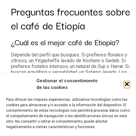
Preguntas frecuentes sobre
el café de Etiopía
¿Cuál es el mejor café de Etiopía?
Depende del perfil que busques. Si prefieres florales y
cítricos, un Yirgacheffe lavado de Kochere o Gedeb. Si
prefieres frutales intensos, un natural de Guji o Harrar. Si
buscas equilibrio y versatilidad, un Sidamo lavado. Los
tres son «los mejores» en sus respectivos perfiles.
Gestionar el consentimiento
de las cookies
¿Qué variedad es el café etíope de
especialidad?
Para ofrecer las mejores experiencias, utilizamos tecnologías como las
cookies para almacenar y/o acceder a la información del dispositivo. El
consentimiento de estas tecnologías nos permitirá procesar datos como
La mayoría se etiqueta como «Heirloom» o «Landrace»,
el comportamiento de navegación o las identificaciones únicas en este
que indica una mezcla de variedades locales no
sitio. No consentir o retirar el consentimiento, puede afectar
identificadas individualmente. Esto es habitual y no es un
negativamente a ciertas características y funciones.
defecto: refleja la enorme diversidad genética del origen.