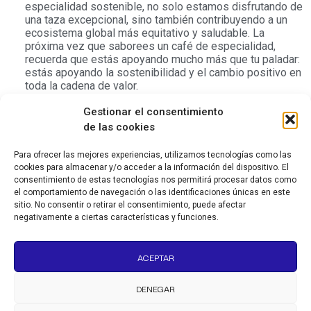
especialidad sostenible, no solo estamos disfrutando de
una taza excepcional, sino también contribuyendo a un
ecosistema global más equitativo y saludable. La
próxima vez que saborees un café de especialidad,
recuerda que estás apoyando mucho más que tu paladar:
estás apoyando la sostenibilidad y el cambio positivo en
toda la cadena de valor.
Gestionar el consentimiento
de las cookies
Más artículos sobre café
Para ofrecer las mejores experiencias, utilizamos tecnologías como las
de especialidad
cookies para almacenar y/o acceder a la información del dispositivo. El
consentimiento de estas tecnologías nos permitirá procesar datos como
el comportamiento de navegación o las identificaciones únicas en este
sitio. No consentir o retirar el consentimiento, puede afectar
Brew Watch Co.: la marca de
negativamente a ciertas características y funciones.
relojes que nació en una
ACEPTAR
cafetería
DENEGAR
La historia de Brew Watch Co., la microbrand