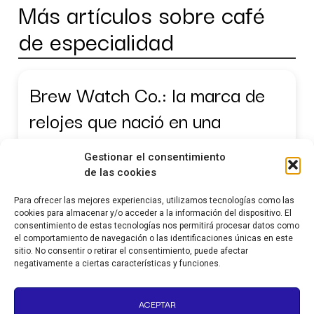
Más artículos sobre café
de especialidad
Brew Watch Co.: la marca de
relojes que nació en una
cafetería
Gestionar el consentimiento
de las cookies
La historia de Brew Watch Co., la microbrand
neoyorquina fundada por Jonathan Ferrer que
Para ofrecer las mejores experiencias, utilizamos tecnologías como las
convirtió el ritual del café en una colección de
cookies para almacenar y/o acceder a la información del dispositivo. El
consentimiento de estas tecnologías nos permitirá procesar datos como
relojes inspirados
el comportamiento de navegación o las identificaciones únicas en este
Leer más »
sitio. No consentir o retirar el consentimiento, puede afectar
negativamente a ciertas características y funciones.
ACEPTAR