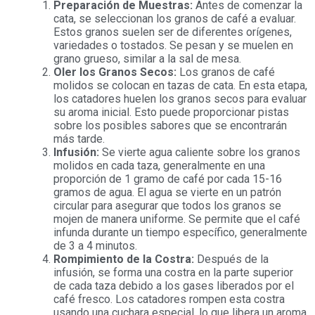
Preparación de Muestras:
Antes de comenzar la
cata, se seleccionan los granos de café a evaluar.
Estos granos suelen ser de diferentes orígenes,
variedades o tostados. Se pesan y se muelen en
grano grueso, similar a la sal de mesa.
Oler los Granos Secos:
Los granos de café
molidos se colocan en tazas de cata. En esta etapa,
los catadores huelen los granos secos para evaluar
su aroma inicial. Esto puede proporcionar pistas
sobre los posibles sabores que se encontrarán
más tarde.
Infusión:
Se vierte agua caliente sobre los granos
molidos en cada taza, generalmente en una
proporción de 1 gramo de café por cada 15-16
gramos de agua. El agua se vierte en un patrón
circular para asegurar que todos los granos se
mojen de manera uniforme. Se permite que el café
infunda durante un tiempo específico, generalmente
de 3 a 4 minutos.
Rompimiento de la Costra:
Después de la
infusión, se forma una costra en la parte superior
de cada taza debido a los gases liberados por el
café fresco. Los catadores rompen esta costra
usando una cuchara especial, lo que libera un aroma